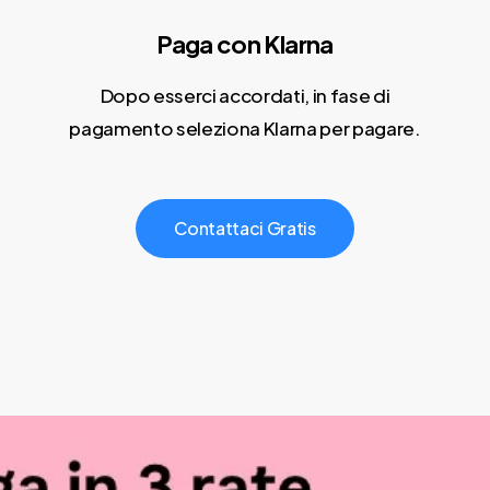
Paga con Klarna
Dopo esserci accordati, in fase di
pagamento seleziona Klarna per pagare.
C
o
n
t
a
t
t
a
c
i
G
r
a
t
i
s