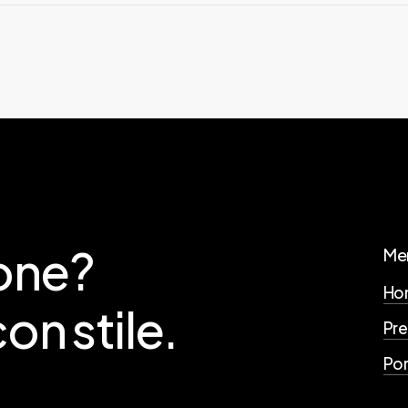
 senza interessi, Klarna può chiedere un rapporto creditiz
tenere ulteriori informazioni.
one?
Me
Ho
con
stile.
Pre
Por