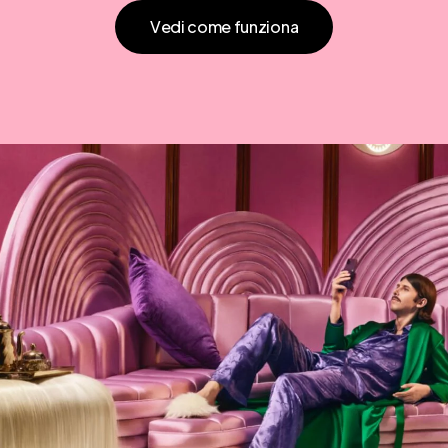
V
e
d
i
c
o
m
e
f
u
n
z
i
o
n
a