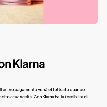
on Klarna
po. Il primo pagamento verrà effettuato quando
dito a tua scelta. Con Klarna hai la fessibilità di