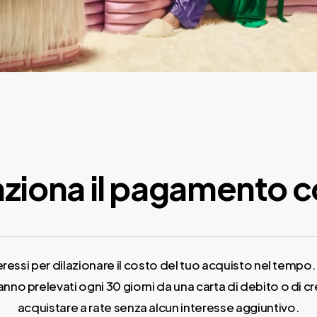
ziona il pagamento c
teressi per dilazionare il costo del tuo acquisto nel tem
anno prelevati ogni 30 giorni da una carta di debito o di cre
acquistare a rate senza alcun interesse aggiuntivo.