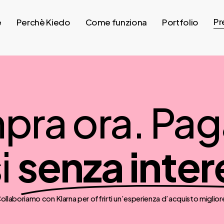
Pr
e
Perchè Kiedo
Come funziona
Portfolio
ra ora. Paga
i
senza inter
ollaboriamo con Klarna per offrirti un’esperienza d’acquisto miglior