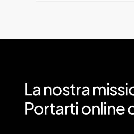
Quando scegli il pagamento in 3 rate
rivedere i
termini del prodotto
per ot
La
nostra
missi
Portarti
online