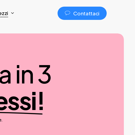
ezzi
C
o
n
t
a
t
t
a
c
i
 in 3
essi!
e.