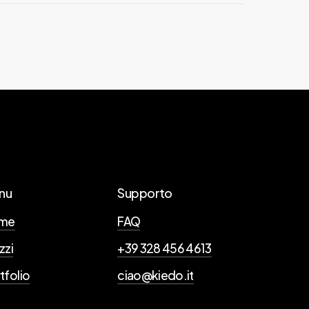
io da una terza parte. Ti preghiamo di
nu
Supporto
me
FAQ
zzi
+39 328 456 4613
tfolio
ciao@kiedo.it